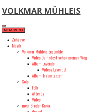
Skip
VOLKMAR MÜHLEIS
to
content
MENU
MENU
Zuhause
Musik
Volkmar Mühleis Ensemble
Video Du findest schon meinen Weg
Album Lavendel
Videos Lavendel
Album Traumtänzer
Solo
Folk
Attends
Video
mein Bruder Karin
dunkel