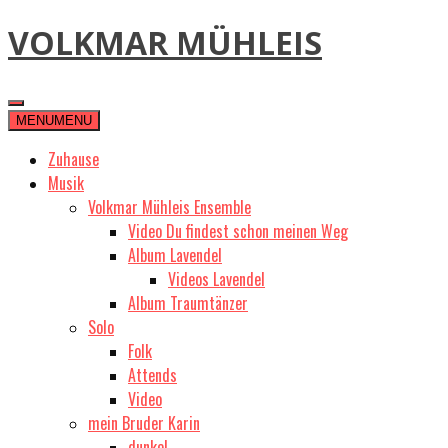
Skip
VOLKMAR MÜHLEIS
to
content
MENU
MENU
Zuhause
Musik
Volkmar Mühleis Ensemble
Video Du findest schon meinen Weg
Album Lavendel
Videos Lavendel
Album Traumtänzer
Solo
Folk
Attends
Video
mein Bruder Karin
dunkel