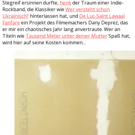
Stegreif ersinnen durfte,
henk
der Traum einer Indie-
Rockband, die Klassiker wie
Wer versteht schon
Ukrainisch?
hinterlassen hat, und
De Luc-Saint Lawaai
Fanfare
ein Projekt des Filmemachers Dany Deprez, das
er mir ein chaotisches Jahr lang anvertraute. Wer an
Titeln wie
Tausend Meter unter deiner Mutter
Spaß hat,
wird hier auf seine Kosten kommen…