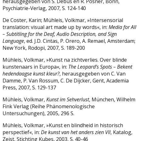
herausgegeben von S. Debus en R. Posner, Bonn,
Psychiatrie-Verlag, 2007, S. 124-140
De Coster, Karin; Mühleis, Volkmar, »Intersensorial
translation: visual art made up by words«, in:
Media for All
– Subtitling for the Deaf, Audio Description,
and Sign
Language
, ed. J.D. Cintas, P. Orero, A. Remael, Amsterdam;
New York, Rodopi, 2007, S. 189-200
Mühleis, Volkmar, »Kunst na zichtverlies. Over blinde
kunstenaars in Europa«, in:
The
Leopard’s Spots – Bekent
hedendaagse kunst kleur?
, herausgegeben von C. Van
Damme, P. Van Rossum, C. De Dijcker, Gent, Academia
Press, 2007, S. 129-137
Mühleis, Volkmar,
Kunst im Sehverlust
, München, Wilhelm
Fink Verlag (Reihe Phänomenologische
Untersuchungen), 2005, 296 S.
Mühleis, Volkmar, »Kunst en blindheid in historisch
perspectief«, in:
De kunst van het
anders zien VII
, Katalog,
Zeist, Stichting Kubes, 2003, S. 40-46