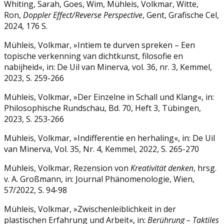
Whiting, Sarah, Goes, Wim, Mühleis, Volkmar, Witte,
Ron,
Doppler Effect/Reverse Perspective
, Gent, Grafische Cel,
2024, 176 S.
Mühleis, Volkmar, »Intiem te durven spreken – Een
topische verkenning van dichtkunst, filosofie en
nabijheid«, in: De Uil van Minerva, vol. 36, nr. 3, Kemmel,
2023, S. 259-266
Mühleis, Volkmar, »Der Einzelne in Schall und Klang«, in:
Philosophische Rundschau, Bd. 70, Heft 3, Tübingen,
2023, S. 253-266
Mühleis, Volkmar, »Indifferentie en herhaling«, in: De Uil
van Minerva, Vol. 35, Nr. 4, Kemmel, 2022, S. 265-270
Mühleis, Volkmar, Rezension von
Kreativität denken
, hrsg.
v. A. Großmann, in: Journal Phänomenologie, Wien,
57/2022, S. 94-98
Mühleis, Volkmar, »Zwischenleiblichkeit in der
plastischen Erfahrung und Arbeit«, in:
Berührung – Taktiles