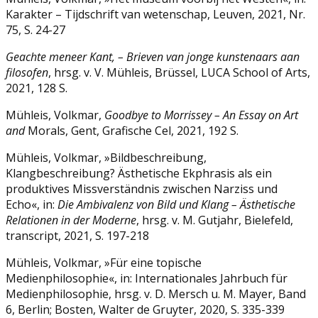
Karakter – Tijdschrift van wetenschap, Leuven, 2021, Nr.
75, S. 24-27
Geachte meneer Kant, – Brieven van jonge kunstenaars aan
filosofen
, hrsg. v. V. Mühleis, Brüssel, LUCA School of Arts,
2021, 128 S.
Mühleis, Volkmar,
Goodbye to Morrissey – An Essay on Art
and
Morals, Gent, Grafische Cel, 2021, 192 S.
Mühleis, Volkmar, »Bildbeschreibung,
Klangbeschreibung? Ästhetische Ekphrasis als ein
produktives Missverständnis zwischen Narziss und
Echo«, in:
Die Ambivalenz von Bild und Klang – Ästhetische
Relationen in der Moderne
, hrsg. v. M. Gutjahr, Bielefeld,
transcript, 2021, S. 197-218
Mühleis, Volkmar, »Für eine topische
Medienphilosophie«, in: Internationales Jahrbuch für
Medienphilosophie, hrsg. v. D. Mersch u. M. Mayer, Band
6, Berlin; Bosten, Walter de Gruyter, 2020, S. 335-339