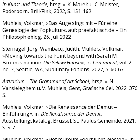
in Kunst und Theorie
, hrsg. v. K. Marek u. C. Meister,
Paderborn, Brill/Fink, 2022, S. 151-162
Mühleis, Volkmar, »Das Auge singt mit – Für eine
Genealogie der Popkultur«, auf: praefaktisch.de – Ein
Philosophieblog, 26. Juli 2022
Sternagel, Jörg; Wambacq, Judith; Mühleis, Volkmar,
»Moving towards the Point beyond with Sarah M.
Broom’s memoir
The Yellow House
«
, in:
Firmament
, vol. 2
no. 2, Seattle, WA, Sublunary Editions, 2022, S. 60-67
Artuarium – The Grammar of Art School
, hrsg. v. N.
Vansieleghem u. V. Mühleis, Gent, Grafische Cel, 2022, 376
S.
Mühleis, Volkmar, »Die Renaissance der Demut –
Einführung«, in:
Die Renaissance der Demut
,
Ausstellungskatalog, Brüssel, St. Paulus Gemeinde, 2021,
S. 5-7
Mühleis, Volkmar, »Het museum voorbij het Westen«, in: