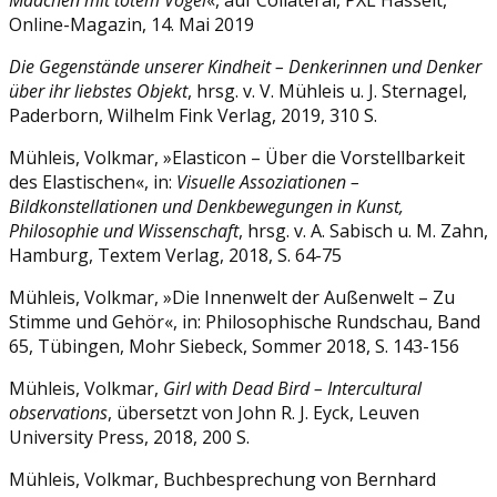
Online-Magazin, 14. Mai 2019
Die Gegenstände unserer Kindheit – Denkerinnen und Denker
über ihr liebstes Objekt
, hrsg. v. V. Mühleis u. J. Sternagel,
Paderborn, Wilhelm Fink Verlag, 2019, 310 S.
Mühleis, Volkmar, »Elasticon – Über die Vorstellbarkeit
des Elastischen«, in:
Visuelle Assoziationen –
Bildkonstellationen und Denkbewegungen in Kunst,
Philosophie und Wissenschaft
, hrsg. v. A. Sabisch u. M. Zahn,
Hamburg, Textem Verlag, 2018, S. 64-75
Mühleis, Volkmar, »Die Innenwelt der Außenwelt – Zu
Stimme und Gehör«, in: Philosophische Rundschau, Band
65, Tübingen, Mohr Siebeck, Sommer 2018, S. 143-156
Mühleis, Volkmar,
Girl with Dead Bird – Intercultural
observations
, übersetzt von John R. J. Eyck, Leuven
University Press, 2018, 200 S.
Mühleis, Volkmar, Buchbesprechung von Bernhard