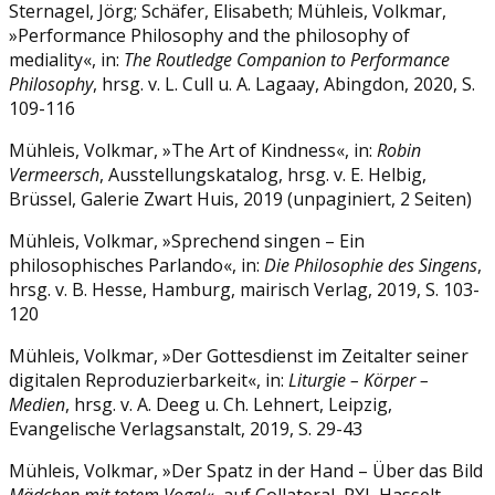
Sternagel, Jörg; Schäfer, Elisabeth; Mühleis, Volkmar,
»Performance Philosophy and the philosophy of
mediality«, in:
The Routledge Companion to Performance
Philosophy
, hrsg. v. L. Cull u. A. Lagaay, Abingdon, 2020, S.
109-116
Mühleis, Volkmar, »The Art of Kindness«, in:
Robin
Vermeersch
, Ausstellungskatalog, hrsg. v. E. Helbig,
Brüssel, Galerie Zwart Huis, 2019 (unpaginiert, 2 Seiten)
Mühleis, Volkmar, »Sprechend singen – Ein
philosophisches Parlando«, in:
Die Philosophie des Singens
,
hrsg. v. B. Hesse, Hamburg, mairisch Verlag, 2019, S. 103-
120
Mühleis, Volkmar, »Der Gottesdienst im Zeitalter seiner
digitalen Reproduzierbarkeit«, in:
Liturgie – Körper –
Medien
, hrsg. v. A. Deeg u. Ch. Lehnert, Leipzig,
Evangelische Verlagsanstalt, 2019, S. 29-43
Mühleis, Volkmar, »Der Spatz in der Hand – Über das Bild
Mädchen mit totem Vogel
«, auf Collateral, PXL Hasselt,