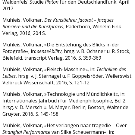
Waldenfels‘ Studie
Platon
für den Deutschlandfunk, April
2017
Mühleis, Volkmar,
Der Kunstlehrer Jacotot – Jacques
Rancière und die Kunstpraxis
, Paderborn, Wilhelm Fink
Verlag, 2016, 204 S.
Mühleis, Volkmar, »Die Entstehung des Blicks in der
Fotografie«, in:
senseAbility
, hrsg. v. B. Ochsner u. R. Stock,
Bielefeld, transcript Verlag, 2016, S. 359-369
Mühleis, Volkmar, »Fleisch-Maschine«, in:
Techniken des
Leibes
, hrsg. v. J. Sternagel u. F. Goppelsröder, Weilerswist,
Velbrück Wissenschaft, 2016, S. 121-12
Mühleis, Volkmar, »Technologie und Mündlichkeit«, in:
Internationales Jahrbuch für Medienphilosophie, Bd. 2,
hrsg. v. D. Mersch u. M. Mayer, Berlin; Boston, Walter de
Gruyter, 2016, S. 149-158
Mühleis, Volkmar, »Het verlangen naar tragedie – Over
Shanghai Performance
van Silke Scheuermann«, in: