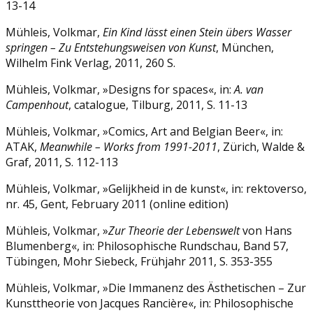
13-14
Mühleis, Volkmar,
Ein Kind lässt einen Stein übers Wasser
springen – Zu Entstehungsweisen
von Kunst
, München,
Wilhelm Fink Verlag, 2011, 260 S.
Mühleis, Volkmar, »Designs for spaces«, in:
A. van
Campenhout
, catalogue, Tilburg, 2011, S. 11-13
Mühleis, Volkmar, »Comics, Art and Belgian Beer«, in:
ATAK,
Meanwhile – Works from
1991-2011
, Zürich, Walde &
Graf, 2011, S. 112-113
Mühleis, Volkmar, »Gelijkheid in de kunst«, in: rektoverso,
nr. 45, Gent, February 2011 (online edition)
Mühleis, Volkmar, »
Zur Theorie der Lebenswelt
von Hans
Blumenberg«, in: Philosophische Rundschau, Band 57,
Tübingen, Mohr Siebeck, Frühjahr 2011, S. 353-355
Mühleis, Volkmar, »Die Immanenz des Ästhetischen – Zur
Kunsttheorie von Jacques Rancière«, in: Philosophische