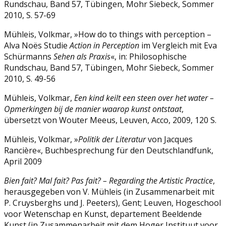
Rundschau, Band 57, Tübingen, Mohr Siebeck, Sommer
2010, S. 57-69
Mühleis, Volkmar, »How do to things with perception –
Alva Noës Studie
Action in
Perception
im Vergleich mit Eva
Schürmanns
Sehen als Praxis
«, in: Philosophische
Rundschau, Band 57, Tübingen, Mohr Siebeck, Sommer
2010, S. 49-56
Mühleis, Volkmar,
Een kind keilt een steen over het water –
Opmerkingen bij de manier
waarop kunst ontstaat
,
übersetzt von Wouter Meeus, Leuven, Acco, 2009, 120 S.
Mühleis, Volkmar, »
Politik der Literatur
von Jacques
Rancière«, Buchbesprechung für den Deutschlandfunk,
April 2009
Bien fait? Mal fait? Pas fait? – Regarding the Artistic Practice
,
herausgegeben von V. Mühleis (in Zusammenarbeit mit
P. Cruysberghs und J. Peeters), Gent; Leuven, Hogeschool
voor Wetenschap en Kunst, departement Beeldende
Kunst (in Zusammenarbeit mit dem Hoger Instituut voor