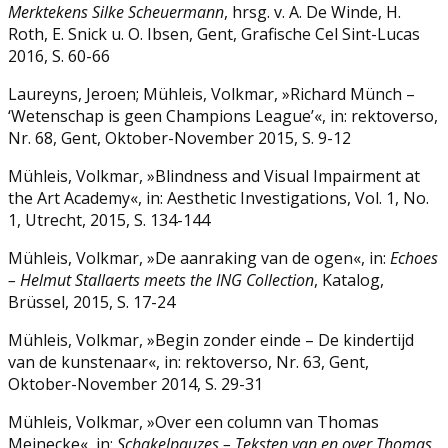
Merktekens Silke Scheuermann
, hrsg. v. A. De Winde, H.
Roth, E. Snick u. O. Ibsen, Gent, Grafische Cel Sint-Lucas
2016, S. 60-66
Laureyns, Jeroen; Mühleis, Volkmar, »Richard Münch –
‘Wetenschap is geen Champions League’«, in: rektoverso,
Nr. 68, Gent, Oktober-November 2015, S. 9-12
Mühleis, Volkmar, »Blindness and Visual Impairment at
the Art Academy«, in: Aesthetic Investigations, Vol. 1, No.
1, Utrecht, 2015, S. 134-144
Mühleis, Volkmar, »De aanraking van de ogen«, in:
Echoes
– Helmut Stallaerts meets the ING Collection
, Katalog,
Brüssel, 2015, S. 17-24
Mühleis, Volkmar, »Begin zonder einde – De kindertijd
van de kunstenaar«, in: rektoverso, Nr. 63, Gent,
Oktober-November 2014, S. 29-31
Mühleis, Volkmar, »Over een column van Thomas
Meinecke«, in:
Schakelpauzes – Teksten van en over Thomas