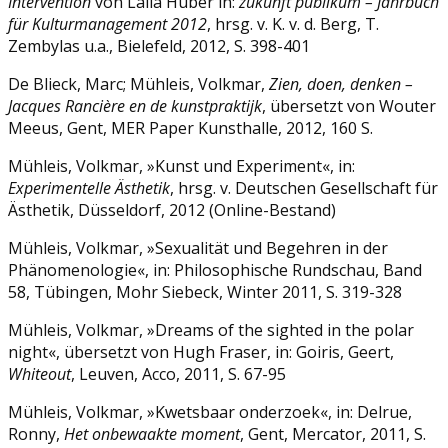
Intervention
von Laila Huber in:
zukunft publikum –
Jahrbuch
für Kulturmanagement 2012
, hrsg. v. K. v. d. Berg, T.
Zembylas u.a., Bielefeld, 2012, S. 398-401
De Blieck, Marc; Mühleis, Volkmar,
Zien, doen, denken –
Jacques Rancière en de
kunstpraktijk
, übersetzt von Wouter
Meeus, Gent, MER Paper Kunsthalle, 2012, 160 S.
Mühleis, Volkmar, »Kunst und Experiment«, in:
Experimentelle Ästhetik
, hrsg. v. Deutschen Gesellschaft für
Ästhetik, Düsseldorf, 2012 (Online-Bestand)
Mühleis, Volkmar, »Sexualität und Begehren in der
Phänomenologie«, in: Philosophische Rundschau, Band
58, Tübingen, Mohr Siebeck, Winter 2011, S. 319-328
Mühleis, Volkmar, »Dreams of the sighted in the polar
night«, übersetzt von Hugh Fraser, in: Goiris, Geert,
Whiteout
, Leuven, Acco, 2011, S. 67-95
Mühleis, Volkmar, »Kwetsbaar onderzoek«, in: Delrue,
Ronny,
Het onbewaakte moment
, Gent, Mercator, 2011, S.