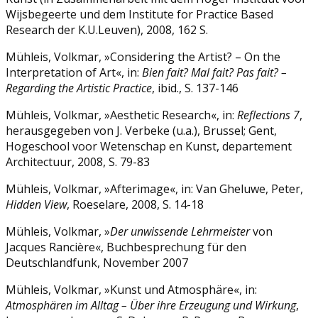
Wijsbegeerte und dem Institute for Practice Based
Research der K.U.Leuven), 2008, 162 S.
Mühleis, Volkmar, »Considering the Artist? – On the
Interpretation of Art«, in:
Bien fait?
Mal fait? Pas fait? –
Regarding the Artistic Practice
, ibid., S. 137-146
Mühleis, Volkmar, »Aesthetic Research«, in:
Reflections 7
,
herausgegeben von J. Verbeke (u.a.), Brussel; Gent,
Hogeschool voor Wetenschap en Kunst, departement
Architectuur, 2008, S. 79-83
Mühleis, Volkmar, »Afterimage«, in: Van Gheluwe, Peter,
Hidden View
, Roeselare, 2008, S. 14-18
Mühleis, Volkmar, »
Der unwissende Lehrmeister
von
Jacques Rancière«, Buchbesprechung für den
Deutschlandfunk, November 2007
Mühleis, Volkmar, »Kunst und Atmosphäre«, in:
Atmosphären im Alltag – Über ihre
Erzeugung und Wirkung
,