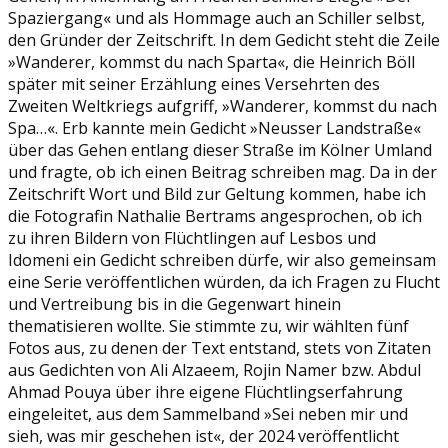
Spaziergang« und als Hommage auch an Schiller selbst,
den Gründer der Zeitschrift. In dem Gedicht steht die Zeile
»Wanderer, kommst du nach Sparta«, die Heinrich Böll
später mit seiner Erzählung eines Versehrten des
Zweiten Weltkriegs aufgriff, »Wanderer, kommst du nach
Spa…«. Erb kannte mein Gedicht »Neusser Landstraße«
über das Gehen entlang dieser Straße im Kölner Umland
und fragte, ob ich einen Beitrag schreiben mag. Da in der
Zeitschrift Wort und Bild zur Geltung kommen, habe ich
die Fotografin Nathalie Bertrams angesprochen, ob ich
zu ihren Bildern von Flüchtlingen auf Lesbos und
Idomeni ein Gedicht schreiben dürfe, wir also gemeinsam
eine Serie veröffentlichen würden, da ich Fragen zu Flucht
und Vertreibung bis in die Gegenwart hinein
thematisieren wollte. Sie stimmte zu, wir wählten fünf
Fotos aus, zu denen der Text entstand, stets von Zitaten
aus Gedichten von Ali Alzaeem, Rojin Namer bzw. Abdul
Ahmad Pouya über ihre eigene Flüchtlingserfahrung
eingeleitet, aus dem Sammelband »Sei neben mir und
sieh, was mir geschehen ist«, der 2024 veröffentlicht