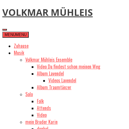
Skip
VOLKMAR MÜHLEIS
to
content
MENU
MENU
Zuhause
Musik
Volkmar Mühleis Ensemble
Video Du findest schon meinen Weg
Album Lavendel
Videos Lavendel
Album Traumtänzer
Solo
Folk
Attends
Video
mein Bruder Karin
dunkel