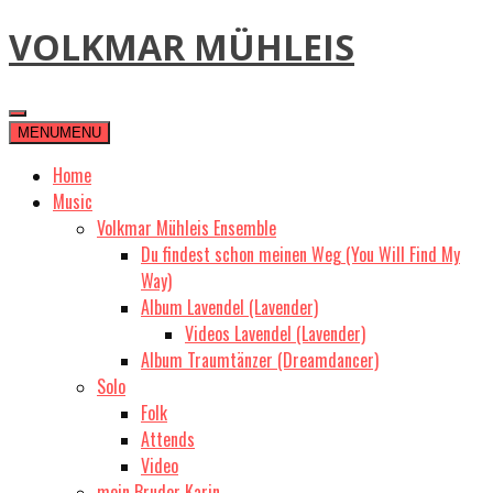
Skip
VOLKMAR MÜHLEIS
to
content
MENU
MENU
Home
Music
Volkmar Mühleis Ensemble
Du findest schon meinen Weg (You Will Find My
Way)
Album Lavendel (Lavender)
Videos Lavendel (Lavender)
Album Traumtänzer (Dreamdancer)
Solo
Folk
Attends
Video
mein Bruder Karin