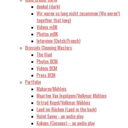
dunkel (dark)
Wir waren so lang nicht zusammen (We weren’t
together that long)
Videos mBK
Photos mBK
Interview (Dutch/French)
Brussels Cleaning Masters
The Iliad
Photos BCM
Videos BCM
Press BCM
Portfolio
Makarov/Mühleis
Maarten Van Ingelgem/Volkmar Mühleis
Ortrud Kegel/Volkmar Mühleis
Land im Rücken (Land in the back)
Hotel Savoy - an audio play
Kokons (Cocoons) – an audio play