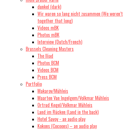
dunkel (dark)
Wir waren so lang nicht zusammen (We weren’t
together that long)
Videos mBK
Photos mBK
Interview (Dutch/French)
Brussels Cleaning Masters
The Iliad
Photos BCM
Videos BCM
Press BCM
Portfolio
Makarov/Mühleis
Maarten Van Ingelgem/Volkmar Mühleis
Ortrud Kegel/Volkmar Mühleis
Land im Rücken (Land in the back)
Hotel Savoy - an audio play
Kokons (Cocoons) – an audio play