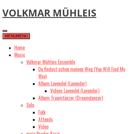
Skip
VOLKMAR MÜHLEIS
to
content
MENU
MENU
Home
Music
Volkmar Mühleis Ensemble
Du findest schon meinen Weg (You Will Find My
Way)
Album Lavendel (Lavender)
Videos Lavendel (Lavender)
Album Traumtänzer (Dreamdancer)
Solo
Folk
Attends
Video
mein Bruder Karin