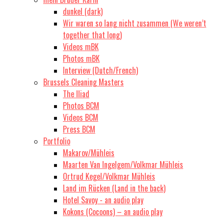
dunkel (dark)
Wir waren so lang nicht zusammen (We weren’t
together that long)
Videos mBK
Photos mBK
Interview (Dutch/French)
Brussels Cleaning Masters
The Iliad
Photos BCM
Videos BCM
Press BCM
Portfolio
Makarov/Mühleis
Maarten Van Ingelgem/Volkmar Mühleis
Ortrud Kegel/Volkmar Mühleis
Land im Rücken (Land in the back)
Hotel Savoy - an audio play
Kokons (Cocoons) – an audio play