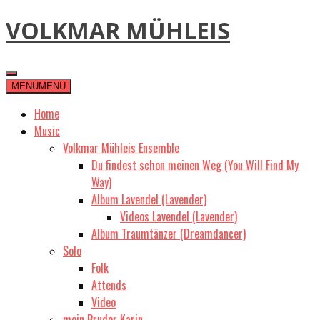
Skip
VOLKMAR MÜHLEIS
to
content
MENU
MENU
Home
Music
Volkmar Mühleis Ensemble
Du findest schon meinen Weg (You Will Find My
Way)
Album Lavendel (Lavender)
Videos Lavendel (Lavender)
Album Traumtänzer (Dreamdancer)
Solo
Folk
Attends
Video
mein Bruder Karin