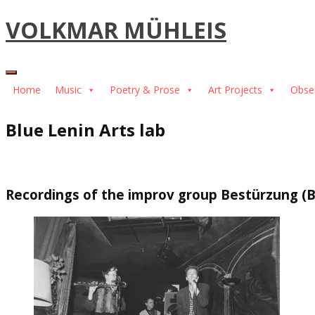
Skip
VOLKMAR MÜHLEIS
to
content
Home
Music
Poetry & Prose
Art Projects
Obse
Blue Lenin Arts lab
Recordings of the improv group Bestürzung (B