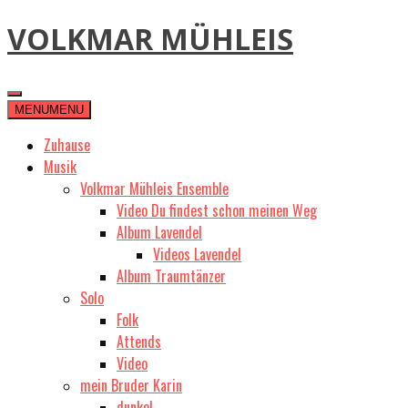
Skip
VOLKMAR MÜHLEIS
to
content
MENU
MENU
Zuhause
Musik
Volkmar Mühleis Ensemble
Video Du findest schon meinen Weg
Album Lavendel
Videos Lavendel
Album Traumtänzer
Solo
Folk
Attends
Video
mein Bruder Karin
dunkel