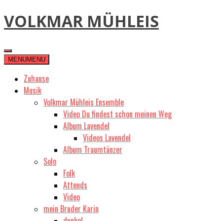
Skip
VOLKMAR MÜHLEIS
to
content
MENU
MENU
Zuhause
Musik
Volkmar Mühleis Ensemble
Video Du findest schon meinen Weg
Album Lavendel
Videos Lavendel
Album Traumtänzer
Solo
Folk
Attends
Video
mein Bruder Karin
dunkel