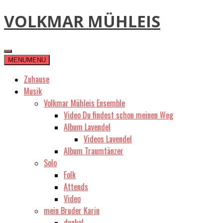
Skip
VOLKMAR MÜHLEIS
to
content
MENU
MENU
Zuhause
Musik
Volkmar Mühleis Ensemble
Video Du findest schon meinen Weg
Album Lavendel
Videos Lavendel
Album Traumtänzer
Solo
Folk
Attends
Video
mein Bruder Karin
dunkel