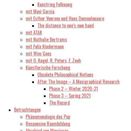
Kunstring Folkwang
mit Mavi Garcia
mit Esther Venrooy und Hans Demeulenaere
The distance to one’s own hand
mit ATAK
mit Nathalie Bertrams
mit Felix Kindermann
mit Wim Goes
mit O. Kegel, R. Peters, F. Zeeh
Künstlerische Forschung
Obsolete Philosophical Notions
After The Image – A Musigraphical Research
Phase 2 – Winter 2020-21
Phase 3 – Spring 2021
The Record
Betrachtungen
Phänomenologie des Pop
Responsive Raumbildung
Abschied von Morrissey