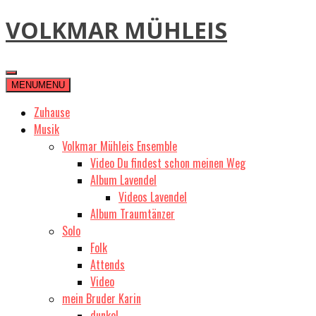
Skip
VOLKMAR MÜHLEIS
to
content
MENU
MENU
Zuhause
Musik
Volkmar Mühleis Ensemble
Video Du findest schon meinen Weg
Album Lavendel
Videos Lavendel
Album Traumtänzer
Solo
Folk
Attends
Video
mein Bruder Karin
dunkel