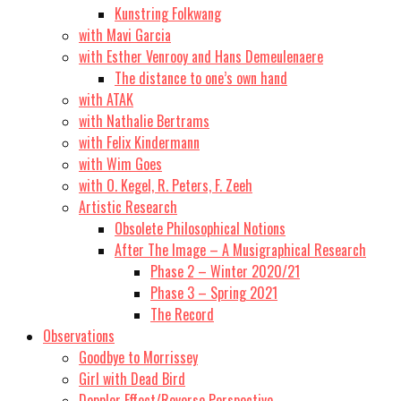
Kunstring Folkwang
with Mavi Garcia
with Esther Venrooy and Hans Demeulenaere
The distance to one’s own hand
with ATAK
with Nathalie Bertrams
with Felix Kindermann
with Wim Goes
with O. Kegel, R. Peters, F. Zeeh
Artistic Research
Obsolete Philosophical Notions
After The Image – A Musigraphical Research
Phase 2 – Winter 2020/21
Phase 3 – Spring 2021
The Record
Observations
Goodbye to Morrissey
Girl with Dead Bird
Doppler Effect/Reverse Perspective