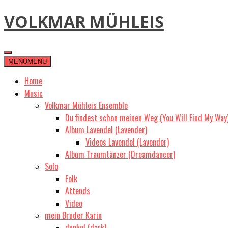
Skip
VOLKMAR MÜHLEIS
to
content
MENU
MENU
Home
Music
Volkmar Mühleis Ensemble
Du findest schon meinen Weg (You Will Find My Way
Album Lavendel (Lavender)
Videos Lavendel (Lavender)
Album Traumtänzer (Dreamdancer)
Solo
Folk
Attends
Video
mein Bruder Karin
dunkel (dark)