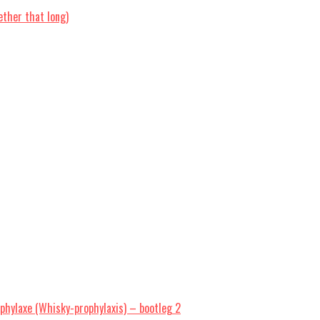
ther that long)
hylaxe (Whisky-prophylaxis) – bootleg 2